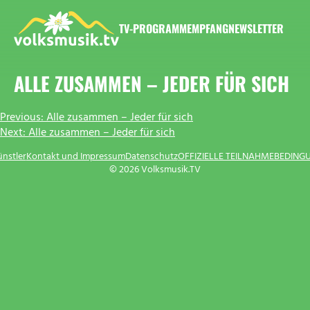
Zum
Inhalt
TV-PROGRAMM
EMPFANG
NEWSLETTER
springen
VOLKSMUSIK.TV
ALLE ZUSAMMEN – JEDER FÜR SICH
BEITRAGSNAVIGATION
Previous:
Alle zusammen – Jeder für sich
Next:
Alle zusammen – Jeder für sich
ünstler
Kontakt und Impressum
Datenschutz
OFFIZIELLE TEILNAHMEBEDING
© 2026 Volksmusik.TV