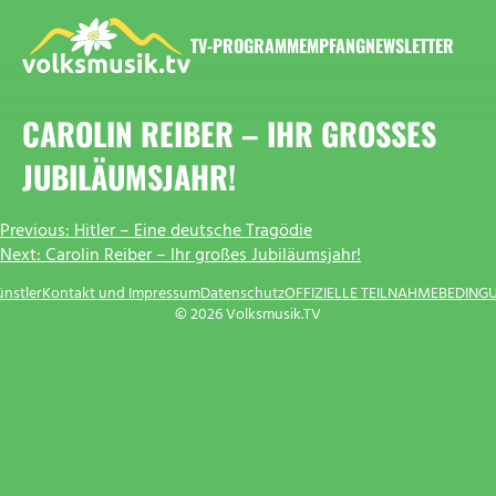
Zum
Inhalt
TV-PROGRAMM
EMPFANG
NEWSLETTER
springen
VOLKSMUSIK.TV
CAROLIN REIBER – IHR GROSSES J
UBILÄUMSJAHR!
BEITRAGSNAVIGATION
Previous:
Hitler – Eine deutsche Tragödie
Next:
Carolin Reiber – Ihr großes Jubiläumsjahr!
ünstler
Kontakt und Impressum
Datenschutz
OFFIZIELLE TEILNAHMEBEDING
© 2026 Volksmusik.TV