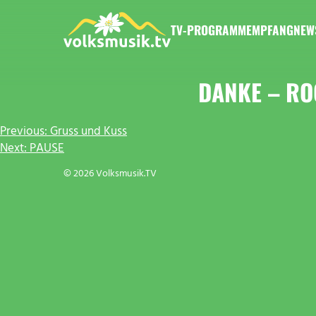
Zum
Inhalt
TV-PROGRAMM
EMPFANG
NEW
springen
VOLKSMUSIK.TV
DANKE – RO
BEITRAGSNAVIGATION
Previous:
Gruss und Kuss
Next:
PAUSE
© 2026 Volksmusik.TV