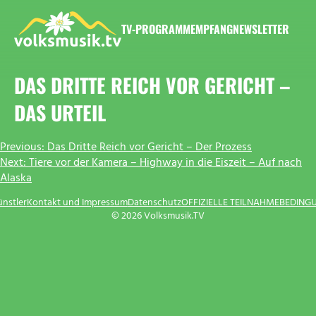
Zum
Inhalt
TV-PROGRAMM
EMPFANG
NEWSLETTER
springen
VOLKSMUSIK.TV
DAS DRITTE REICH VOR GERICHT –
DAS URTEIL
BEITRAGSNAVIGATION
Previous:
Das Dritte Reich vor Gericht – Der Prozess
Next:
Tiere vor der Kamera – Highway in die Eiszeit – Auf nach
Alaska
ünstler
Kontakt und Impressum
Datenschutz
OFFIZIELLE TEILNAHMEBEDING
© 2026 Volksmusik.TV