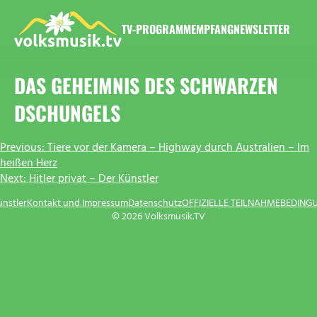
Zum
Inhalt
TV-PROGRAMM
EMPFANG
NEWSLETTER
springen
VOLKSMUSIK.TV
DAS GEHEIMNIS DES SCHWARZEN
DSCHUNGELS
BEITRAGSNAVIGATION
Previous:
Tiere vor der Kamera – Highway durch Australien – Im
heißen Herz
Next:
Hitler privat – Der Künstler
ünstler
Kontakt und Impressum
Datenschutz
OFFIZIELLE TEILNAHMEBEDING
© 2026 Volksmusik.TV