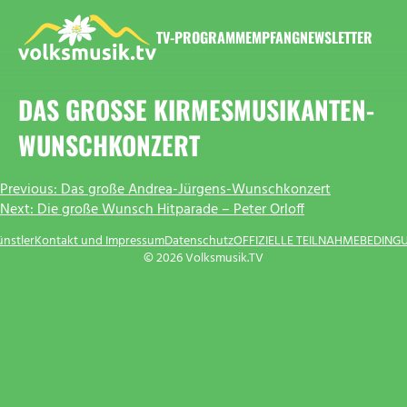
Zum
Inhalt
TV-PROGRAMM
EMPFANG
NEWSLETTER
springen
VOLKSMUSIK.TV
DAS GROSSE KIRMESMUSIKANTEN-W
UNSCHKONZERT
BEITRAGSNAVIGATION
Previous:
Das große Andrea-Jürgens-Wunschkonzert
Next:
Die große Wunsch Hitparade – Peter Orloff
ünstler
Kontakt und Impressum
Datenschutz
OFFIZIELLE TEILNAHMEBEDING
© 2026 Volksmusik.TV