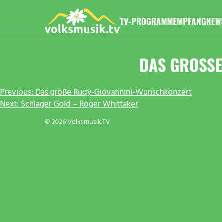
Zum
Inhalt
TV-PROGRAMM
EMPFANG
NEW
springen
VOLKSMUSIK.TV
DAS GROSS
BEITRAGSNAVIGATION
Previous:
Das große Rudy-Giovannini-Wunschkonzert
Next:
Schlager Gold – Roger Whittaker
© 2026 Volksmusik.TV