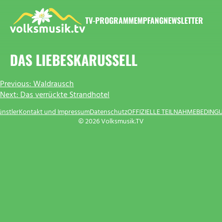
Zum
Inhalt
TV-PROGRAMM
EMPFANG
NEWSLETTER
springen
VOLKSMUSIK.TV
DAS LIEBESKARUSSELL
BEITRAGSNAVIGATION
Previous:
Waldrausch
Next:
Das verrückte Strandhotel
ünstler
Kontakt und Impressum
Datenschutz
OFFIZIELLE TEILNAHMEBEDING
© 2026 Volksmusik.TV