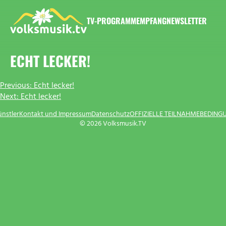
Zum
Inhalt
TV-PROGRAMM
EMPFANG
NEWSLETTER
springen
VOLKSMUSIK.TV
ECHT LECKER!
BEITRAGSNAVIGATION
Previous:
Echt lecker!
Next:
Echt lecker!
ünstler
Kontakt und Impressum
Datenschutz
OFFIZIELLE TEILNAHMEBEDING
© 2026 Volksmusik.TV