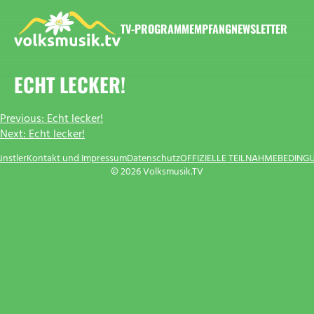
Zum
Inhalt
TV-PROGRAMM
EMPFANG
NEWSLETTER
springen
VOLKSMUSIK.TV
ECHT LECKER!
BEITRAGSNAVIGATION
Previous:
Echt lecker!
Next:
Echt lecker!
ünstler
Kontakt und Impressum
Datenschutz
OFFIZIELLE TEILNAHMEBEDING
© 2026 Volksmusik.TV