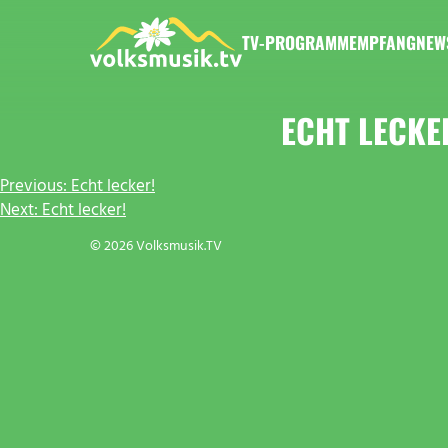
Zum
Inhalt
TV-PROGRAMM
EMPFANG
NEW
springen
VOLKSMUSIK.TV
ECHT LECKE
BEITRAGSNAVIGATION
Previous:
Echt lecker!
Next:
Echt lecker!
© 2026 Volksmusik.TV