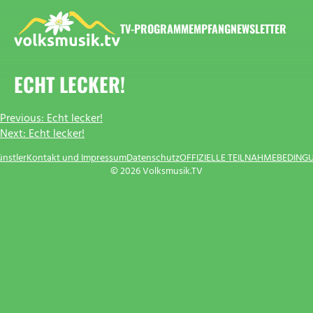
Zum
Inhalt
TV-PROGRAMM
EMPFANG
NEWSLETTER
springen
VOLKSMUSIK.TV
ECHT LECKER!
BEITRAGSNAVIGATION
Previous:
Echt lecker!
Next:
Echt lecker!
ünstler
Kontakt und Impressum
Datenschutz
OFFIZIELLE TEILNAHMEBEDING
© 2026 Volksmusik.TV