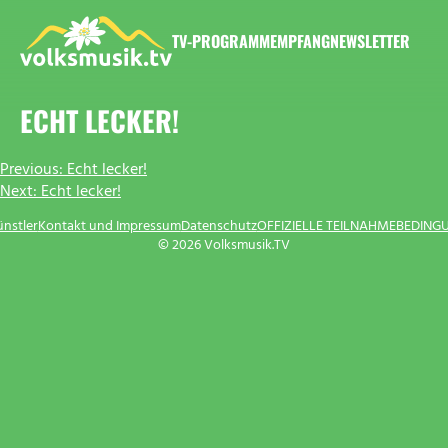
Zum
Inhalt
TV-PROGRAMM
EMPFANG
NEWSLETTER
springen
VOLKSMUSIK.TV
ECHT LECKER!
BEITRAGSNAVIGATION
Previous:
Echt lecker!
Next:
Echt lecker!
ünstler
Kontakt und Impressum
Datenschutz
OFFIZIELLE TEILNAHMEBEDING
© 2026 Volksmusik.TV