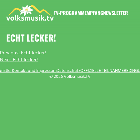
Zum
Inhalt
TV-PROGRAMM
EMPFANG
NEWSLETTER
springen
VOLKSMUSIK.TV
ECHT LECKER!
BEITRAGSNAVIGATION
Previous:
Echt lecker!
Next:
Echt lecker!
ünstler
Kontakt und Impressum
Datenschutz
OFFIZIELLE TEILNAHMEBEDING
© 2026 Volksmusik.TV