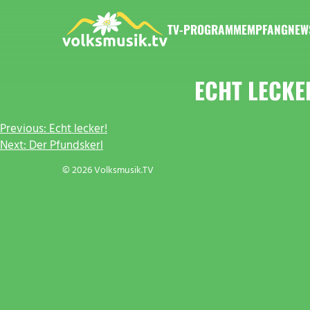
Zum
Inhalt
TV-PROGRAMM
EMPFANG
NEW
springen
VOLKSMUSIK.TV
ECHT LECKE
BEITRAGSNAVIGATION
Previous:
Echt lecker!
Next:
Der Pfundskerl
© 2026 Volksmusik.TV