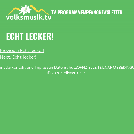
Zum
Inhalt
TV-PROGRAMM
EMPFANG
NEWSLETTER
springen
VOLKSMUSIK.TV
ECHT LECKER!
BEITRAGSNAVIGATION
Previous:
Echt lecker!
Next:
Echt lecker!
ünstler
Kontakt und Impressum
Datenschutz
OFFIZIELLE TEILNAHMEBEDING
© 2026 Volksmusik.TV