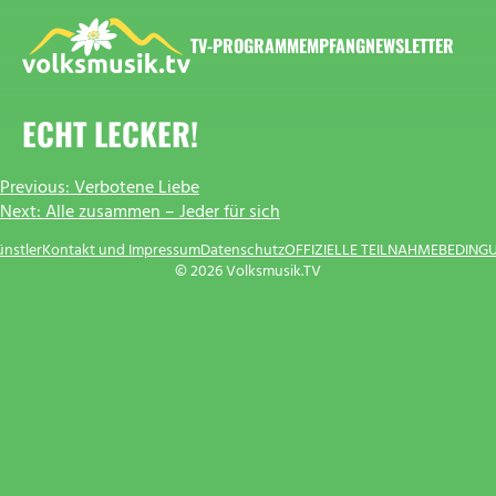
Zum
Inhalt
TV-PROGRAMM
EMPFANG
NEWSLETTER
springen
VOLKSMUSIK.TV
ECHT LECKER!
BEITRAGSNAVIGATION
Previous:
Verbotene Liebe
Next:
Alle zusammen – Jeder für sich
ünstler
Kontakt und Impressum
Datenschutz
OFFIZIELLE TEILNAHMEBEDING
© 2026 Volksmusik.TV