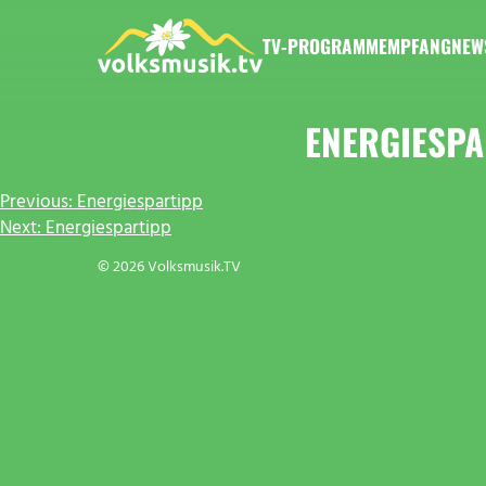
Zum
Inhalt
TV-PROGRAMM
EMPFANG
NEW
springen
VOLKSMUSIK.TV
ENERGIESPA
BEITRAGSNAVIGATION
Previous:
Energiespartipp
Next:
Energiespartipp
© 2026 Volksmusik.TV