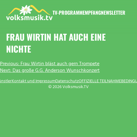
Zum
Inhalt
TV-PROGRAMM
EMPFANG
NEWSLETTER
springen
VOLKSMUSIK.TV
FRAU WIRTIN HAT AUCH EINE
NICHTE
BEITRAGSNAVIGATION
Previous:
Frau Wirtin bläst auch gern Trompete
Next:
Das große G.G. Anderson Wunschkonzert
ünstler
Kontakt und Impressum
Datenschutz
OFFIZIELLE TEILNAHMEBEDING
© 2026 Volksmusik.TV