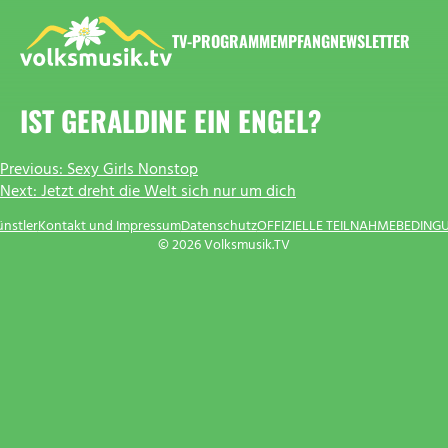
Zum
Inhalt
TV-PROGRAMM
EMPFANG
NEWSLETTER
springen
VOLKSMUSIK.TV
IST GERALDINE EIN ENGEL?
BEITRAGSNAVIGATION
Previous:
Sexy Girls Nonstop
Next:
Jetzt dreht die Welt sich nur um dich
ünstler
Kontakt und Impressum
Datenschutz
OFFIZIELLE TEILNAHMEBEDING
© 2026 Volksmusik.TV