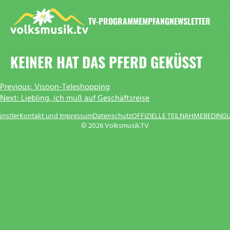
Zum
Inhalt
TV-PROGRAMM
EMPFANG
NEWSLETTER
springen
VOLKSMUSIK.TV
KEINER HAT DAS PFERD GEKÜSST
BEITRAGSNAVIGATION
Previous:
Visoon-Teleshopping
Next:
Liebling, ich muß auf Geschäftsreise
ünstler
Kontakt und Impressum
Datenschutz
OFFIZIELLE TEILNAHMEBEDING
© 2026 Volksmusik.TV