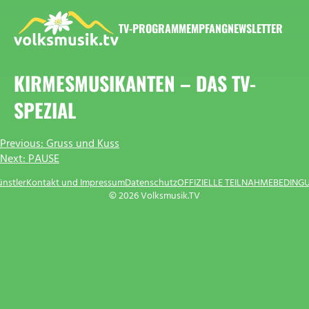
Zum
Inhalt
TV-PROGRAMM
EMPFANG
NEWSLETTER
springen
VOLKSMUSIK.TV
KIRMESMUSIKANTEN – DAS TV-
SPEZIAL
BEITRAGSNAVIGATION
Previous:
Gruss und Kuss
Next:
PAUSE
ünstler
Kontakt und Impressum
Datenschutz
OFFIZIELLE TEILNAHMEBEDING
© 2026 Volksmusik.TV