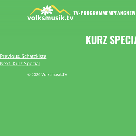
Zum
Inhalt
TV-PROGRAMM
EMPFANG
NEW
springen
VOLKSMUSIK.TV
KURZ SPECI
BEITRAGSNAVIGATION
Previous:
Schatzkiste
Next:
Kurz Special
© 2026 Volksmusik.TV