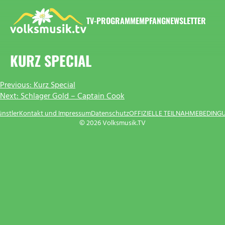
Zum
Inhalt
TV-PROGRAMM
EMPFANG
NEWSLETTER
springen
VOLKSMUSIK.TV
KURZ SPECIAL
BEITRAGSNAVIGATION
Previous:
Kurz Special
Next:
Schlager Gold – Captain Cook
ünstler
Kontakt und Impressum
Datenschutz
OFFIZIELLE TEILNAHMEBEDING
© 2026 Volksmusik.TV