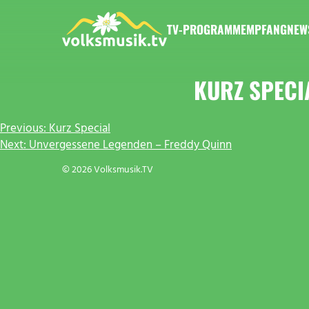
Zum
Inhalt
TV-PROGRAMM
EMPFANG
NEW
springen
VOLKSMUSIK.TV
KURZ SPECI
BEITRAGSNAVIGATION
Previous:
Kurz Special
Next:
Unvergessene Legenden – Freddy Quinn
© 2026 Volksmusik.TV