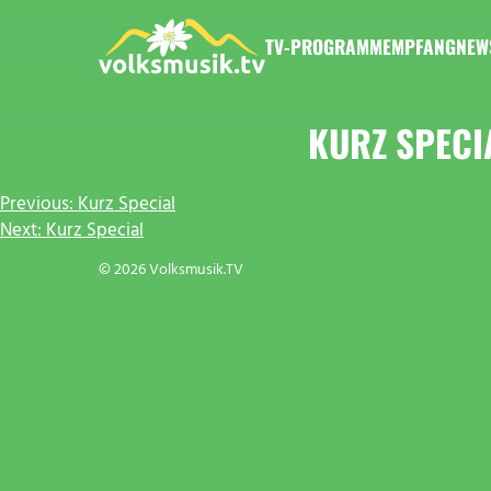
Zum
Inhalt
TV-PROGRAMM
EMPFANG
NEW
springen
VOLKSMUSIK.TV
KURZ SPECI
BEITRAGSNAVIGATION
Previous:
Kurz Special
Next:
Kurz Special
© 2026 Volksmusik.TV