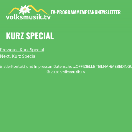
Zum
Inhalt
TV-PROGRAMM
EMPFANG
NEWSLETTER
springen
VOLKSMUSIK.TV
KURZ SPECIAL
BEITRAGSNAVIGATION
Previous:
Kurz Special
Next:
Kurz Special
ünstler
Kontakt und Impressum
Datenschutz
OFFIZIELLE TEILNAHMEBEDING
© 2026 Volksmusik.TV