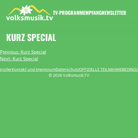
Zum
Inhalt
TV-PROGRAMM
EMPFANG
NEWSLETTER
springen
VOLKSMUSIK.TV
KURZ SPECIAL
BEITRAGSNAVIGATION
Previous:
Kurz Special
Next:
Kurz Special
ünstler
Kontakt und Impressum
Datenschutz
OFFIZIELLE TEILNAHMEBEDING
© 2026 Volksmusik.TV