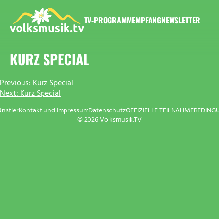
Zum
Inhalt
TV-PROGRAMM
EMPFANG
NEWSLETTER
springen
VOLKSMUSIK.TV
KURZ SPECIAL
BEITRAGSNAVIGATION
Previous:
Kurz Special
Next:
Kurz Special
ünstler
Kontakt und Impressum
Datenschutz
OFFIZIELLE TEILNAHMEBEDING
© 2026 Volksmusik.TV