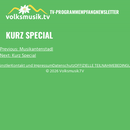
Zum
Inhalt
TV-PROGRAMM
EMPFANG
NEWSLETTER
springen
VOLKSMUSIK.TV
KURZ SPECIAL
BEITRAGSNAVIGATION
Previous:
Musikantenstadl
Next:
Kurz Special
ünstler
Kontakt und Impressum
Datenschutz
OFFIZIELLE TEILNAHMEBEDING
© 2026 Volksmusik.TV