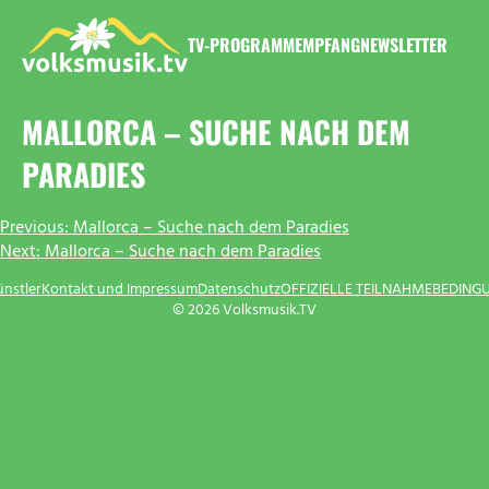
Zum
Inhalt
TV-PROGRAMM
EMPFANG
NEWSLETTER
springen
VOLKSMUSIK.TV
MALLORCA – SUCHE NACH DEM
PARADIES
BEITRAGSNAVIGATION
Previous:
Mallorca – Suche nach dem Paradies
Next:
Mallorca – Suche nach dem Paradies
ünstler
Kontakt und Impressum
Datenschutz
OFFIZIELLE TEILNAHMEBEDING
© 2026 Volksmusik.TV