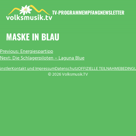
Zum
Inhalt
TV-PROGRAMM
EMPFANG
NEWSLETTER
springen
VOLKSMUSIK.TV
MASKE IN BLAU
BEITRAGSNAVIGATION
Previous:
Energiespartipp
Next:
Die Schlagerpiloten – Laguna Blue
ünstler
Kontakt und Impressum
Datenschutz
OFFIZIELLE TEILNAHMEBEDING
© 2026 Volksmusik.TV