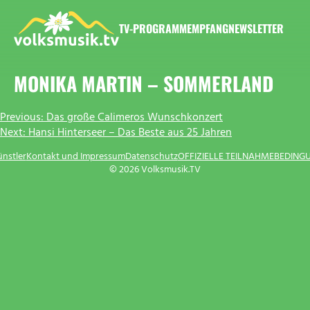
Zum
Inhalt
TV-PROGRAMM
EMPFANG
NEWSLETTER
springen
VOLKSMUSIK.TV
MONIKA MARTIN – SOMMERLAND
BEITRAGSNAVIGATION
Previous:
Das große Calimeros Wunschkonzert
Next:
Hansi Hinterseer – Das Beste aus 25 Jahren
ünstler
Kontakt und Impressum
Datenschutz
OFFIZIELLE TEILNAHMEBEDING
© 2026 Volksmusik.TV