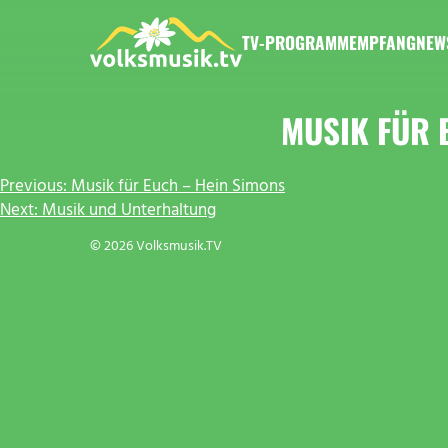
Zum
Inhalt
TV-PROGRAMM
EMPFANG
NEW
springen
VOLKSMUSIK.TV
MUSIK FÜR 
BEITRAGSNAVIGATION
Previous:
Musik für Euch – Hein Simons
Next:
Musik und Unterhaltung
© 2026 Volksmusik.TV