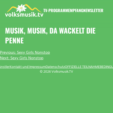
Zum
Inhalt
TV-PROGRAMM
EMPFANG
NEWSLETTER
springen
VOLKSMUSIK.TV
MUSIK, MUSIK, DA WACKELT DIE
PENNE
BEITRAGSNAVIGATION
Previous:
Sexy Girls Nonstop
Next:
Sexy Girls Nonstop
ünstler
Kontakt und Impressum
Datenschutz
OFFIZIELLE TEILNAHMEBEDING
© 2026 Volksmusik.TV