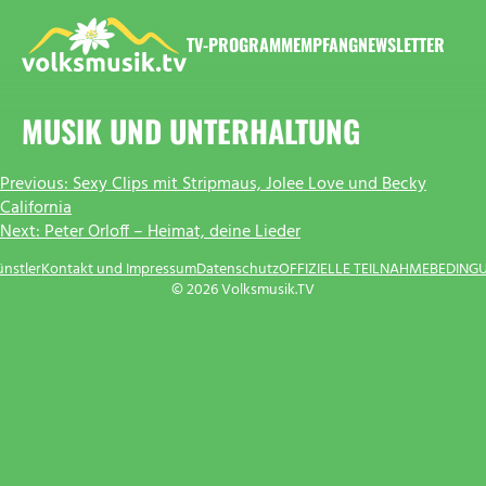
Zum
Inhalt
TV-PROGRAMM
EMPFANG
NEWSLETTER
springen
VOLKSMUSIK.TV
MUSIK UND UNTERHALTUNG
BEITRAGSNAVIGATION
Previous:
Sexy Clips mit Stripmaus, Jolee Love und Becky
California
Next:
Peter Orloff – Heimat, deine Lieder
ünstler
Kontakt und Impressum
Datenschutz
OFFIZIELLE TEILNAHMEBEDING
© 2026 Volksmusik.TV