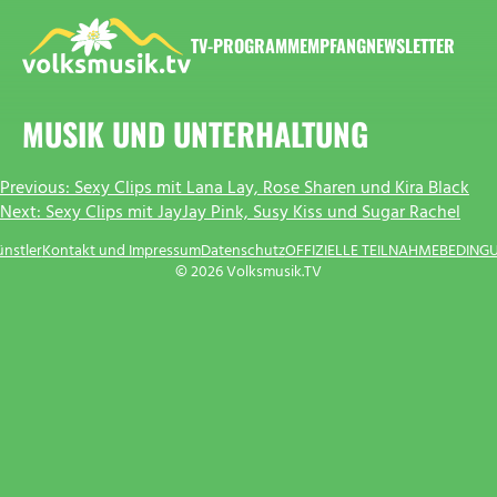
Zum
Inhalt
TV-PROGRAMM
EMPFANG
NEWSLETTER
springen
VOLKSMUSIK.TV
MUSIK UND UNTERHALTUNG
BEITRAGSNAVIGATION
Previous:
Sexy Clips mit Lana Lay, Rose Sharen und Kira Black
Next:
Sexy Clips mit JayJay Pink, Susy Kiss und Sugar Rachel
ünstler
Kontakt und Impressum
Datenschutz
OFFIZIELLE TEILNAHMEBEDING
© 2026 Volksmusik.TV