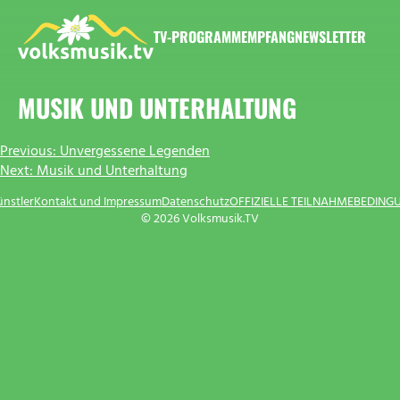
Zum
Inhalt
TV-PROGRAMM
EMPFANG
NEWSLETTER
springen
VOLKSMUSIK.TV
MUSIK UND UNTERHALTUNG
BEITRAGSNAVIGATION
Previous:
Unvergessene Legenden
Next:
Musik und Unterhaltung
ünstler
Kontakt und Impressum
Datenschutz
OFFIZIELLE TEILNAHMEBEDING
© 2026 Volksmusik.TV