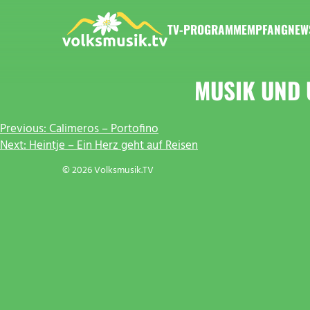
Zum
Inhalt
TV-PROGRAMM
EMPFANG
NEW
springen
VOLKSMUSIK.TV
MUSIK UND
BEITRAGSNAVIGATION
Previous:
Calimeros – Portofino
Next:
Heintje – Ein Herz geht auf Reisen
© 2026 Volksmusik.TV