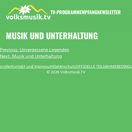
Zum
Inhalt
TV-PROGRAMM
EMPFANG
NEWSLETTER
springen
VOLKSMUSIK.TV
MUSIK UND UNTERHALTUNG
BEITRAGSNAVIGATION
Previous:
Unvergessene Legenden
Next:
Musik und Unterhaltung
ünstler
Kontakt und Impressum
Datenschutz
OFFIZIELLE TEILNAHMEBEDING
© 2026 Volksmusik.TV