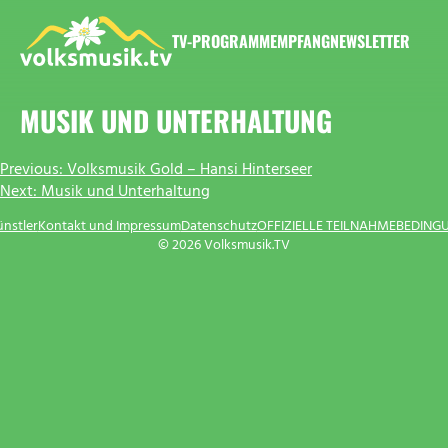
Zum
Inhalt
TV-PROGRAMM
EMPFANG
NEWSLETTER
springen
VOLKSMUSIK.TV
MUSIK UND UNTERHALTUNG
BEITRAGSNAVIGATION
Previous:
Volksmusik Gold – Hansi Hinterseer
Next:
Musik und Unterhaltung
ünstler
Kontakt und Impressum
Datenschutz
OFFIZIELLE TEILNAHMEBEDING
© 2026 Volksmusik.TV