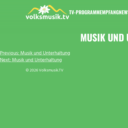
Zum
Inhalt
TV-PROGRAMM
EMPFANG
NEW
springen
VOLKSMUSIK.TV
MUSIK UND
BEITRAGSNAVIGATION
Previous:
Musik und Unterhaltung
Next:
Musik und Unterhaltung
© 2026 Volksmusik.TV