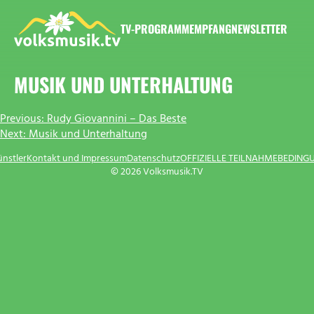
Zum
Inhalt
TV-PROGRAMM
EMPFANG
NEWSLETTER
springen
VOLKSMUSIK.TV
MUSIK UND UNTERHALTUNG
BEITRAGSNAVIGATION
Previous:
Rudy Giovannini – Das Beste
Next:
Musik und Unterhaltung
ünstler
Kontakt und Impressum
Datenschutz
OFFIZIELLE TEILNAHMEBEDING
© 2026 Volksmusik.TV