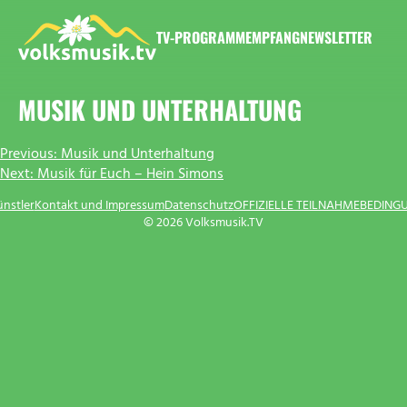
Zum
Inhalt
TV-PROGRAMM
EMPFANG
NEWSLETTER
springen
VOLKSMUSIK.TV
MUSIK UND UNTERHALTUNG
BEITRAGSNAVIGATION
Previous:
Musik und Unterhaltung
Next:
Musik für Euch – Hein Simons
ünstler
Kontakt und Impressum
Datenschutz
OFFIZIELLE TEILNAHMEBEDING
© 2026 Volksmusik.TV