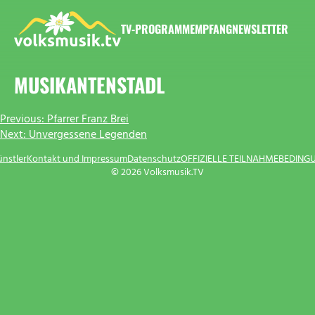
Zum
Inhalt
TV-PROGRAMM
EMPFANG
NEWSLETTER
springen
VOLKSMUSIK.TV
MUSIKANTENSTADL
BEITRAGSNAVIGATION
Previous:
Pfarrer Franz Brei
Next:
Unvergessene Legenden
ünstler
Kontakt und Impressum
Datenschutz
OFFIZIELLE TEILNAHMEBEDING
© 2026 Volksmusik.TV