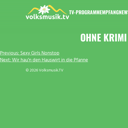
Zum
Inhalt
TV-PROGRAMM
EMPFANG
NEW
springen
VOLKSMUSIK.TV
OHNE KRIMI 
BEITRAGSNAVIGATION
Previous:
Sexy Girls Nonstop
Next:
Wir hau’n den Hauswirt in die Pfanne
© 2026 Volksmusik.TV