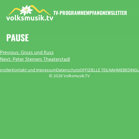
Zum
Inhalt
TV-PROGRAMM
EMPFANG
NEWSLETTER
springen
VOLKSMUSIK.TV
PAUSE
BEITRAGSNAVIGATION
Previous:
Gruss und Kuss
Next:
Peter Steiners Theaterstadl
ünstler
Kontakt und Impressum
Datenschutz
OFFIZIELLE TEILNAHMEBEDING
© 2026 Volksmusik.TV