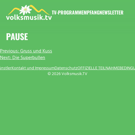
Zum
Inhalt
TV-PROGRAMM
EMPFANG
NEWSLETTER
springen
VOLKSMUSIK.TV
PAUSE
BEITRAGSNAVIGATION
Previous:
Gruss und Kuss
Next:
Die Superbullen
ünstler
Kontakt und Impressum
Datenschutz
OFFIZIELLE TEILNAHMEBEDING
© 2026 Volksmusik.TV