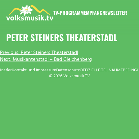
Zum
Inhalt
TV-PROGRAMM
EMPFANG
NEWSLETTER
springen
VOLKSMUSIK.TV
PETER STEINERS THEATERSTADL
BEITRAGSNAVIGATION
Previous:
Peter Steiners Theaterstadl
Next:
Musikantenstadl – Bad Gleichenberg
ünstler
Kontakt und Impressum
Datenschutz
OFFIZIELLE TEILNAHMEBEDING
© 2026 Volksmusik.TV