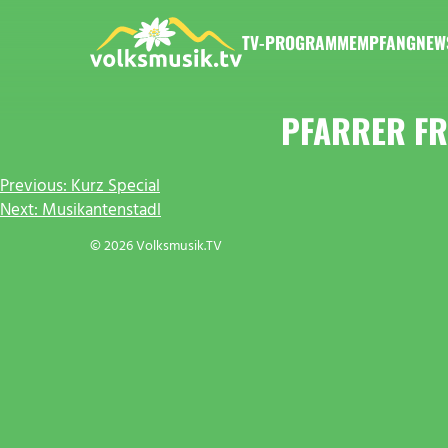
Zum
Inhalt
TV-PROGRAMM
EMPFANG
NEW
springen
VOLKSMUSIK.TV
PFARRER FR
BEITRAGSNAVIGATION
Previous:
Kurz Special
Next:
Musikantenstadl
© 2026 Volksmusik.TV